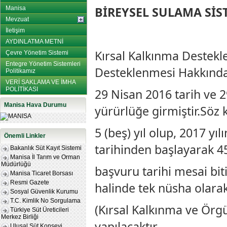
BİREYSEL SULAMA SİS
Manisa
Mevzuat
İletişim
AYDINLATMA METNİ
Kırsal Kalkınma Destekl
Çevre Yönetim Sistemi
Entegre Yönetim Sistemleri
Desteklenmesi Hakkında 
Politikamız
VERİ SAKLAMA VE İMHA
POLİTİKASI
29 Nisan 2016 tarih ve 
Manisa Hava Durumu
yürürlüğe girmiştir.Söz
5 (beş) yıl olup, 2017 y
Önemli Linkler
tarihinden başlayarak 45
Bakanlık Süt Kayıt Sistemi
Manisa İl Tarım ve Orman
Müdürlüğü
başvuru tarihi mesai bit
Manisa Ticaret Borsası
Resmi Gazete
halinde tek nüsha olara
Sosyal Güvenlik Kurumu
T.C. Kimlik No Sorgulama
(Kırsal Kalkınma ve Örg
Türkiye Süt Üreticileri
Merkez Birliği
yapılacaktır.
Ulusal Süt Konseyi