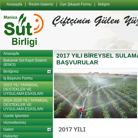
Anasayfa
|
Resim Galerisi
|
Üye Şikayet Formu
|
İletişim
Anasayfa
2017 YILI BİREYSEL SULAM
Bakanlık Süt Kayıt Sistemi
BAŞVURULAR
(BSKS)
Birliğimiz
İş Başvuru Formu
2023 YILI TARIMSAL
DESTEKLER VE
UYGULAMA ESASLARI
2024-2026 YILI TARIMSAL
DESTEKLER VE
UYGULAMA ESASLARI
Üyelik İşlemleri
Hizmetlerimiz
2017 YILI
Galeri
Haberler